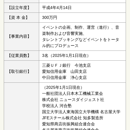
【設立年度】
平成4年4月14日
【資 本 金】
300万円
イベントの企画、制作、運営（進行）、音
楽制作および音響実施、
【事業内容】
タレントブッキングなどイベントをトータ
ル的にプロデュース
【従業員数】
3名（2025年1月1日現在）
三菱ＵＦＪ銀行 今池支店
【取引銀行】
愛知信用金庫 山田支店
中日信用金庫 浄心支店
（2025年1月1日現在）
一般社団法人日本木工機械工業会
株式会社 ニュースダイジェスト社
学校法人 河合塾
国立大学法人東海国立大学機構 名古屋大学
JFEスチール株式会社 知多製造所
愛知県商店街振興組合連合会