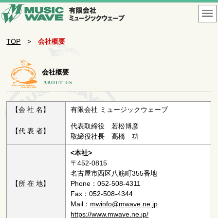
TOP
>
会社概要
会社概要
ABOUT US
【会 社 名】
有限会社 ミュージックウェーブ
代表取締役 若松博彦
【代 表 者】
取締役社長 髙橋 功
<本社>
〒452-0815
名古屋市西区八筋町355番地
【所 在 地】
Phone：052-508-4311
Fax：052-508-4344
Mail：
mwinfo@mwave.ne.jp
https://www.mwave.ne.jp/